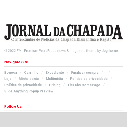
© 2022
FM
- Premium WordPress news & magazine theme by
Jegtheme
.
Navigate Site
Boneca
Carrinho
Expediente
Finalizar compra
Loja
Minha conta
Multimídia
Política de privacidade
Política de privacidade
Pricing
TieLabs HomePage
Slide Anything Popup Preview
Follow Us