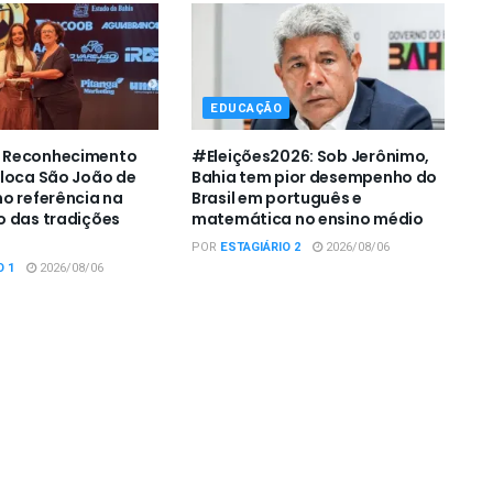
EDUCAÇÃO
 Reconhecimento
#Eleições2026: Sob Jerônimo,
loca São João de
Bahia tem pior desempenho do
o referência na
Brasil em português e
 das tradições
matemática no ensino médio
s
POR
ESTAGIÁRIO 2
2026/08/06
O 1
2026/08/06