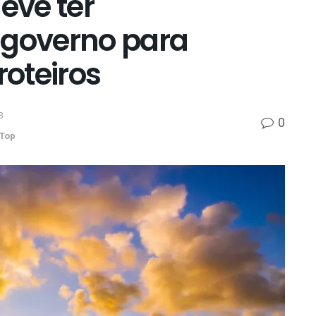
eve ter
 governo para
roteiros
3
0
Top