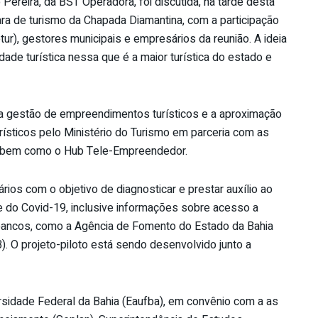
ereira, da BST Operadora, foi discutida, na tarde desta
mara de turismo da Chapada Diamantina, com a participação
tur), gestores municipais e empresários da reunião. A ideia
idade turística nessa que é a maior turística do estado e
a gestão de empreendimentos turísticos e a aproximação
ísticos pelo Ministério do Turismo em parceria com as
a, bem como o Hub Tele-Empreendedor.
ios com o objetivo de diagnosticar e prestar auxílio ao
se do Covid-19, inclusive informações sobre acesso a
 bancos, como a Agência de Fomento do Estado da Bahia
. O projeto-piloto está sendo desenvolvido junto a
ersidade Federal da Bahia (Eaufba), em convênio com a as