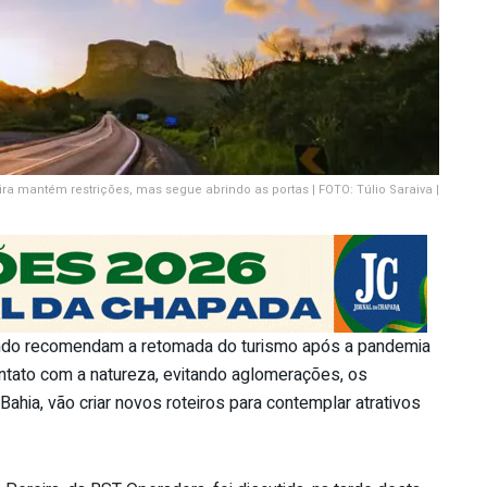
ra mantém restrições, mas segue abrindo as portas | FOTO: Túlio Saraiva |
ndo recomendam a retomada do turismo após a pandemia
ontato com a natureza, evitando aglomerações, os
ahia, vão criar novos roteiros para contemplar atrativos