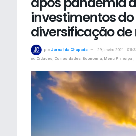
após pandemia d
investimentos do
diversificação de 
por
Jornal da Chapada
29 janeiro 2021 - 01h3
no
Cidades
,
Curiosidades
,
Economia
,
Menu Principal
,