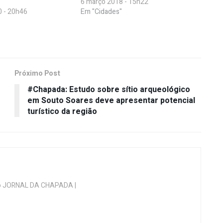
6 março 2018 - 15h22
0 - 20h46
Em "Cidades"
Próximo Post
#Chapada: Estudo sobre sítio arqueológico
em Souto Soares deve apresentar potencial
turístico da região
 do JORNAL DA CHAPADA |