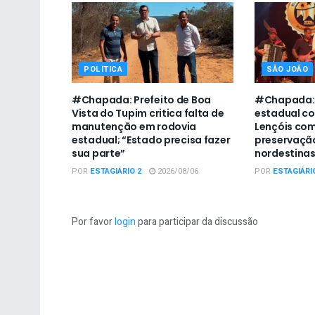
POLÍTICA
SÃO JOÃO
#Chapada: Prefeito de Boa
#Chapada:
Vista do Tupim critica falta de
estadual co
manutenção em rodovia
Lençóis com
estadual; “Estado precisa fazer
preservação
sua parte”
nordestina
POR
ESTAGIÁRIO 2
2026/08/06
POR
ESTAGIÁRI
Por favor
login
para participar da discussão