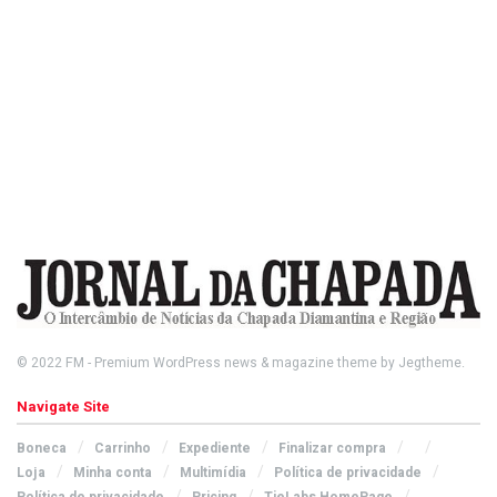
© 2022
FM
- Premium WordPress news & magazine theme by
Jegtheme
.
Navigate Site
Boneca
Carrinho
Expediente
Finalizar compra
Loja
Minha conta
Multimídia
Política de privacidade