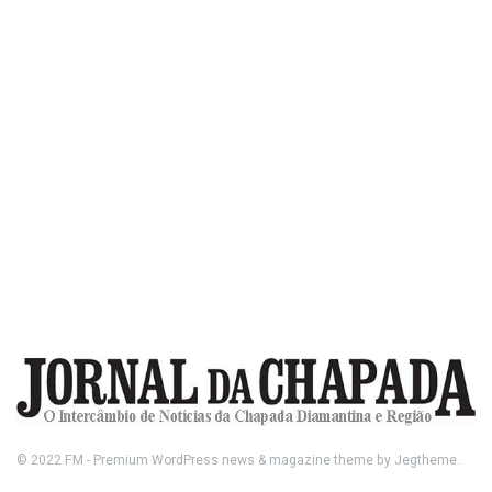
© 2022
FM
- Premium WordPress news & magazine theme by
Jegtheme
.