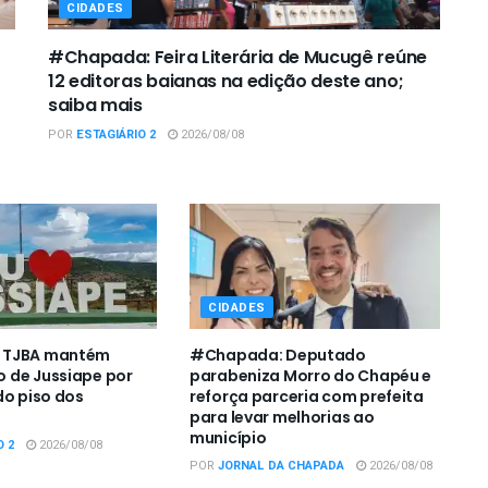
CIDADES
#Chapada: Feira Literária de Mucugê reúne
12 editoras baianas na edição deste ano;
saiba mais
POR
ESTAGIÁRIO 2
2026/08/08
CIDADES
 TJBA mantém
#Chapada: Deputado
 de Jussiape por
parabeniza Morro do Chapéu e
do piso dos
reforça parceria com prefeita
s
para levar melhorias ao
município
O 2
2026/08/08
POR
JORNAL DA CHAPADA
2026/08/08