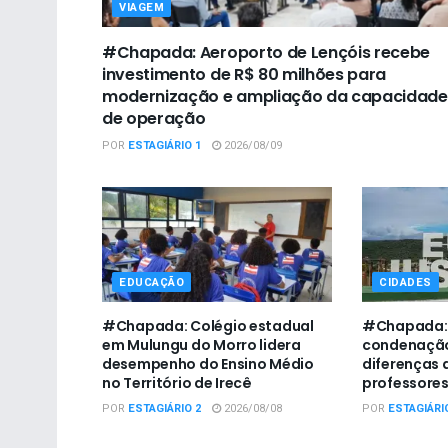
VIAGEM
#Chapada: Aeroporto de Lençóis recebe
investimento de R$ 80 milhões para
modernização e ampliação da capacidade
de operação
POR
ESTAGIÁRIO 1
2026/08/09
EDUCAÇÃO
CIDADES
#Chapada: Colégio estadual
#Chapada:
em Mulungu do Morro lidera
condenação
desempenho do Ensino Médio
diferenças 
no Território de Irecê
professore
POR
ESTAGIÁRIO 2
2026/08/08
POR
ESTAGIÁRI