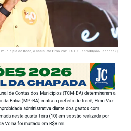
do município de Irecê, o socialista Elmo Vaz | FOTO: Reprodução/Facebook |
bunal de Contas dos Municípios (TCM-BA) determinaram a
o da Bahia (MP-BA) contra o prefeito de Irecê, Elmo Vaz
 improbidade administrativa diante dos gastos com
omada nesta quarta-feira (10) em sessão realizada por
da Velha foi multado em R$8 mil.