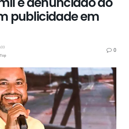
mil e denunciado ao
m publicidade em
h33
0
Top