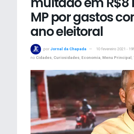
multado em R$8 
MP por gastos co
ano eleitoral
por
Jornal da Chapada
10 fevereiro 2021 - 19
no
Cidades
,
Curiosidades
,
Economia
,
Menu Principal
,