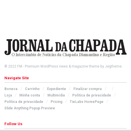
© 2022
FM
- Premium WordPress news & magazine theme by
Jegtheme
.
Navigate Site
Boneca
Carrinho
Expediente
Finalizar compra
Loja
Minha conta
Multimídia
Política de privacidade
Política de privacidade
Pricing
TieLabs HomePage
Slide Anything Popup Preview
Follow Us