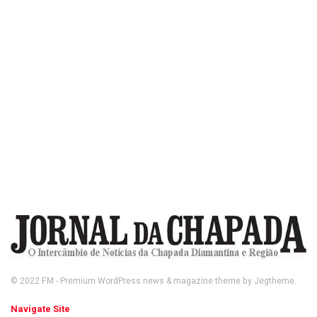
© 2022
FM
- Premium WordPress news & magazine theme by
Jegtheme
.
Navigate Site