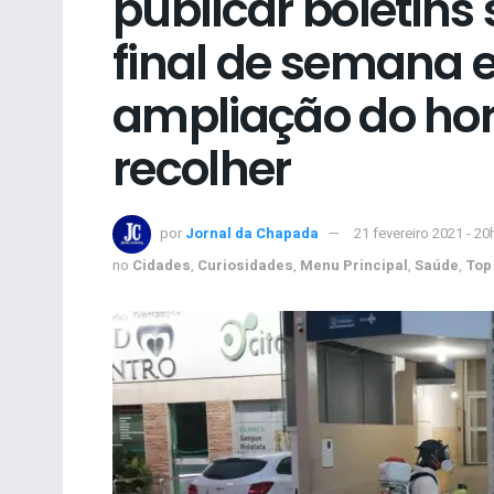
publicar boletins
final de semana e
ampliação do hor
recolher
por
Jornal da Chapada
21 fevereiro 2021 - 20
no
Cidades
,
Curiosidades
,
Menu Principal
,
Saúde
,
Top