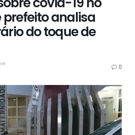
 sobre covid-19 no
 prefeito analisa
ário do toque de
h38
0