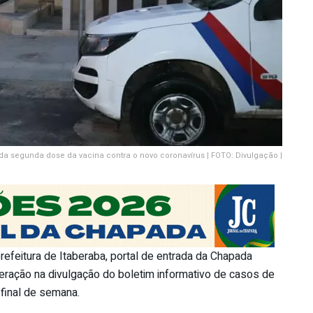
da segunda dose da vacina contra o novo coronavírus | FOTO: Divulgação |
refeitura de Itaberaba, portal de entrada da Chapada
teração na divulgação do boletim informativo de casos de
 final de semana.