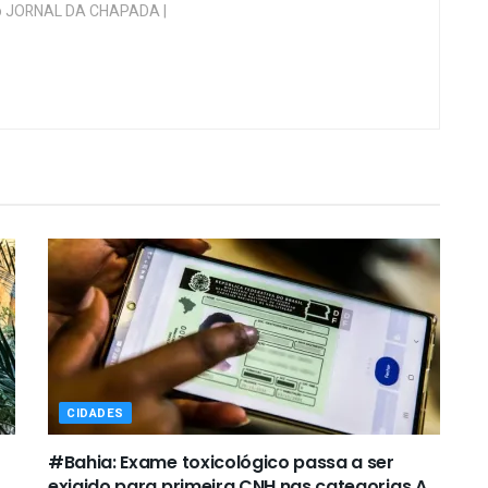
 do JORNAL DA CHAPADA |
CIDADES
#Bahia: Exame toxicológico passa a ser
exigido para primeira CNH nas categorias A