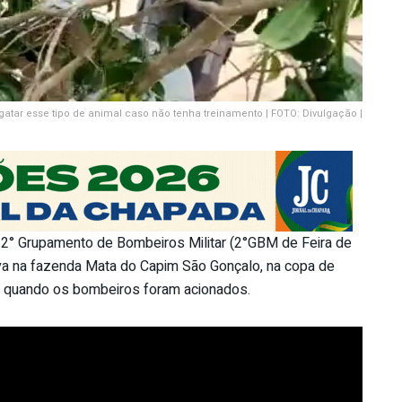
atar esse tipo de animal caso não tenha treinamento | FOTO: Divulgação |
 2° Grupamento de Bombeiros Militar (2°GBM de Feira de
tava na fazenda Mata do Capim São Gonçalo, na copa de
s quando os bombeiros foram acionados.