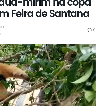
duá-mirim na copa
m Feira de Santana
h31
0
l