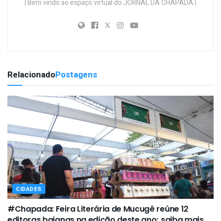
| Bem vindo ao espaço virtual do JORNAL DA CHAPADA |
Relacionado
Postagens
CIDADES
#Chapada: Feira Literária de Mucugê reúne 12
editoras baianas na edição deste ano; saiba mais