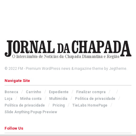
© 2022
FM
- Premium WordPress news & magazine theme by
Jegtheme
.
Navigate Site
Boneca
Carrinho
Expediente
Finalizar compra
Loja
Minha conta
Multimídia
Política de privacidade
Política de privacidade
Pricing
TieLabs HomePage
Slide Anything Popup Preview
Follow Us