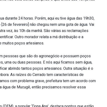
ua durante 24 horas. Porém, aqui eu tive água das 19h30,
je [26 de fevereiro] não chegou nem uma gota de água. Vai
utra vez, às 10h da manhã. São várias as reclamações
ntificar. Outro morador relata a má distribuição e a
e muitos poços artesianos.
tem pessoas que são do agronegócio e possuem poços
zes, uma ou duas pessoas. E nós aqui ficamos sem água,
car abrindo tantos poços artesianos. Outra situação é o
mbora. As raízes do Cerrado tem características de
tamos com problema grave, prefeitura tem um acordo com
da água de Mucugê, então precisamos resolver essa
o (DEM), a popular ‘Dona Ana’, destaca pontos que estão