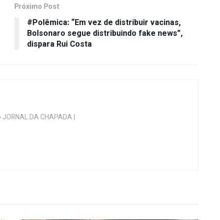
Próximo Post
é
#Polêmica: “Em vez de distribuir vacinas,
Bolsonaro segue distribuindo fake news”,
dispara Rui Costa
 do JORNAL DA CHAPADA |