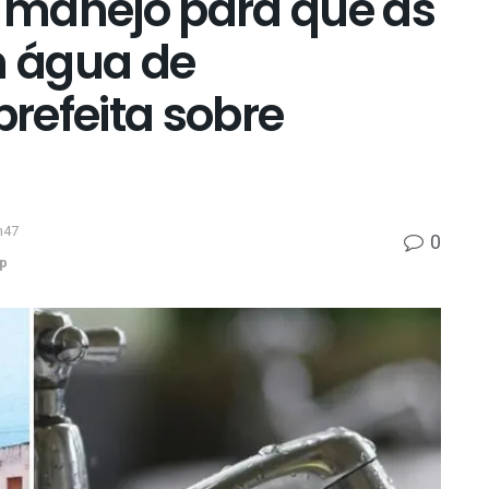
 manejo para que as
 água de
prefeita sobre
h47
0
p