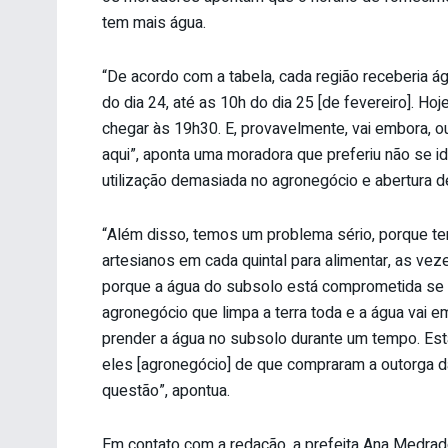
tem mais água.
“De acordo com a tabela, cada região receberia ág
do dia 24, até as 10h do dia 25 [de fevereiro]. Ho
chegar às 19h30. E, provavelmente, vai embora, o
aqui”, aponta uma moradora que preferiu não se ide
utilização demasiada no agronegócio e abertura d
“Além disso, temos um problema sério, porque 
artesianos em cada quintal para alimentar, as ve
porque a água do subsolo está comprometida se fi
agronegócio que limpa a terra toda e a água vai e
prender a água no subsolo durante um tempo. Es
eles [agronegócio] de que compraram a outorga 
questão”, apontua.
Em contato com a redação, a prefeita Ana Medrad