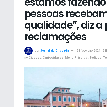
estamos fazendo
pessoas recebam
qualidade”, diz a 
reclamações
por
Jornal da Chapada
28 fevereiro 2021 - 21
no
Cidades
,
Curiosidades
,
Menu Principal
,
Política
,
To