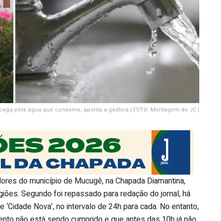
aga pela água que consome, aponta a gestora | FOTO: Montagem do JC |
ores do município de Mucugê, na Chapada Diamantina,
giões. Segundo foi repassado para redação do jornal, há
 e ‘Cidade Nova’, no intervalo de 24h para cada. No entanto,
ento não está sendo cumprido e que antes das 10h já não