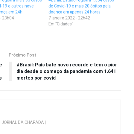
 registra mais 95 casos
#Bahia: Estado registra 1.334 casos
d-19 e outros nove
de Covid-19 e mais 20 óbitos pela
oença em 24h
doença em apenas 24 horas
 - 23h04
7 janeiro 2022 - 22h42
Em "Cidades"
Próximo Post
e
#Brasil: País bate novo recorde e tem o pior
dia desde o começo da pandemia com 1.641
s
mortes por covid
 do JORNAL DA CHAPADA |