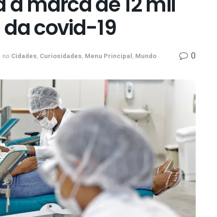
 a marca de 12 mil
 da covid-19
0
no
Cidades
,
Curiosidades
,
Menu Principal
,
Mundo