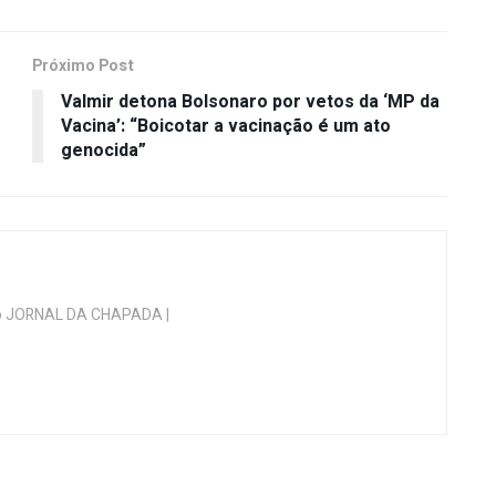
Próximo Post
Valmir detona Bolsonaro por vetos da ‘MP da
Vacina’: “Boicotar a vacinação é um ato
genocida”
 do JORNAL DA CHAPADA |