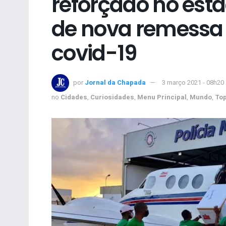
reforçado no es
de nova remessa 
covid-19
por
Jornal da Chapada
3 março 2021 - 08h20
no
Cidades
,
Curiosidades
,
Menu Principal
,
Mundo
,
To