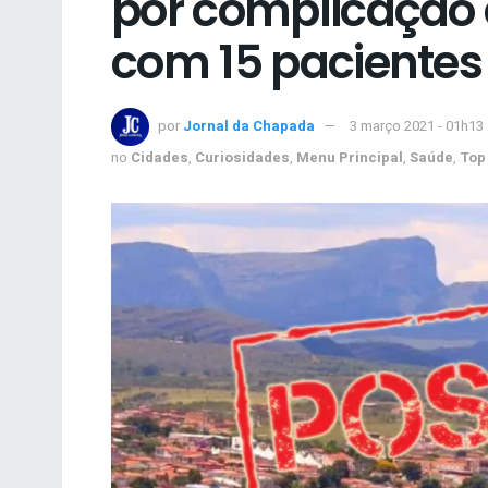
por complicação 
com 15 paciente
por
Jornal da Chapada
3 março 2021 - 01h13
no
Cidades
,
Curiosidades
,
Menu Principal
,
Saúde
,
Top