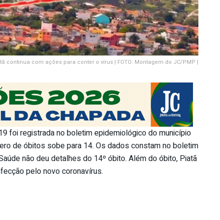
tã continua com ações para conter o vírus | FOTO: Montagem do JC/PMP |
19 foi registrada no boletim epidemiológico do município
mero de óbitos sobe para 14. Os dados constam no boletim
 Saúde não deu detalhes do 14º óbito. Além do óbito, Piatã
infecção pelo novo coronavírus.