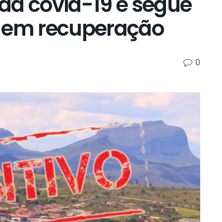
da covid-19 e segue
s em recuperação
0