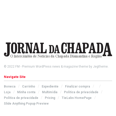
© 2022
FM
- Premium WordPress news & magazine theme by
Jegtheme
.
Navigate Site
Boneca
Carrinho
Expediente
Finalizar compra
Loja
Minha conta
Multimídia
Política de privacidade
Política de privacidade
Pricing
TieLabs HomePage
Slide Anything Popup Preview