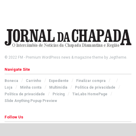
© 2022
FM
- Premium WordPress news & magazine theme by
Jegtheme
.
Navigate Site
Boneca
Carrinho
Expediente
Finalizar compra
Loja
Minha conta
Multimídia
Política de privacidade
Política de privacidade
Pricing
TieLabs HomePage
Slide Anything Popup Preview
Follow Us