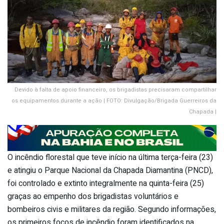
Devido à falta de apoio financeiro, os brigadistas precisaram compartilhar
os equipamentos durante a ação | FOTO: Divulgação/Brigada Guerreiros da
Chapada |
O incêndio florestal que teve início na última terça-feira (23)
e atingiu o Parque Nacional da Chapada Diamantina (PNCD),
foi controlado e extinto integralmente na quinta-feira (25)
graças ao empenho dos brigadistas voluntários e
bombeiros civis e militares da região. Segundo informações,
os primeiros focos de incêndio foram identificados na