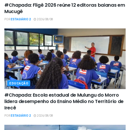
#Chapada: Fligê 2026 reúne 12 editoras baianas em
Mucugê
POR
ESTAGIÁRIO 2
2026/08/08
EDUCAÇÃO
#Chapada: Escola estadual de Mulungu do Morro
lidera desempenho do Ensino Médio no Território de
Irecê
POR
ESTAGIÁRIO 2
2026/08/08