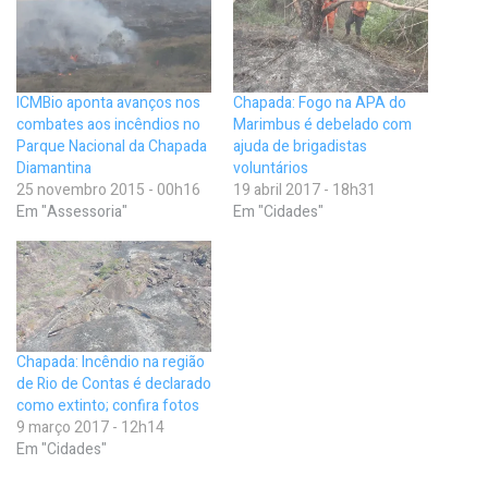
ICMBio aponta avanços nos
Chapada: Fogo na APA do
combates aos incêndios no
Marimbus é debelado com
Parque Nacional da Chapada
ajuda de brigadistas
Diamantina
voluntários
25 novembro 2015 - 00h16
19 abril 2017 - 18h31
Em "Assessoria"
Em "Cidades"
Chapada: Incêndio na região
de Rio de Contas é declarado
como extinto; confira fotos
9 março 2017 - 12h14
Em "Cidades"