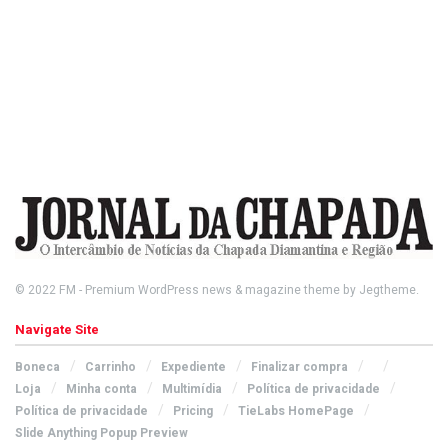
© 2022
FM
- Premium WordPress news & magazine theme by
Jegtheme
.
Navigate Site
Boneca
Carrinho
Expediente
Finalizar compra
Loja
Minha conta
Multimídia
Política de privacidade
Política de privacidade
Pricing
TieLabs HomePage
Slide Anything Popup Preview