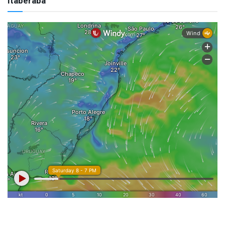
Itaberaba