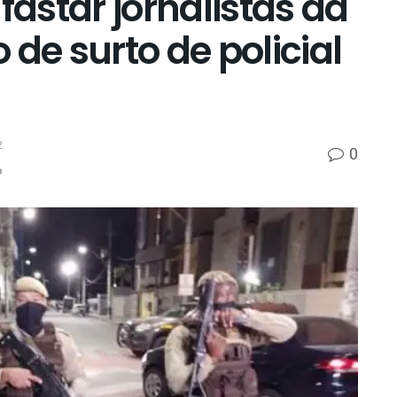
fastar jornalistas da
 de surto de policial
2
0
p