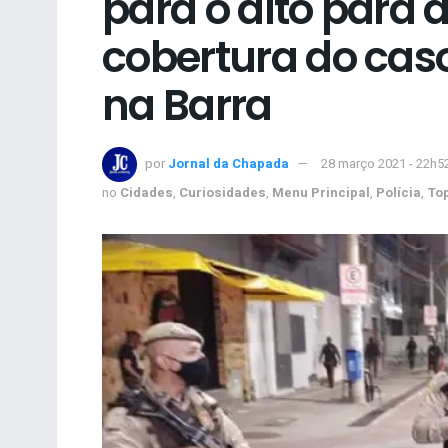
para o alto para a
cobertura do caso
na Barra
por
Jornal da Chapada
28 março 2021 - 22h5
no
Cidades
,
Curiosidades
,
Menu Principal
,
Polícia
,
To