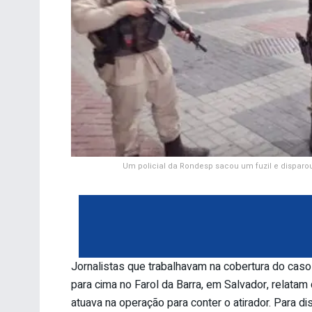
Um policial da Rondesp sacou um fuzil e disparou 
Jornalistas que trabalhavam na cobertura do caso d
para cima no Farol da Barra, em Salvador, relat
atuava na operação para conter o atirador. Para di