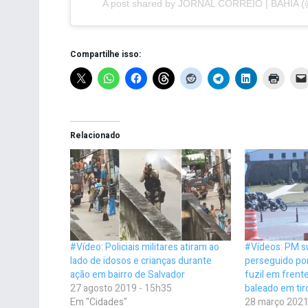
A post shared by JORNAL CORREIO | BAHIA (
Compartilhe isso:
Relacionado
#Vídeo: Policiais militares atiram ao
#Vídeos: PM su
lado de idosos e crianças durante
perseguido por
ação em bairro de Salvador
fuzil em frente
27 agosto 2019 - 15h35
baleado em tir
Em "Cidades"
28 março 2021