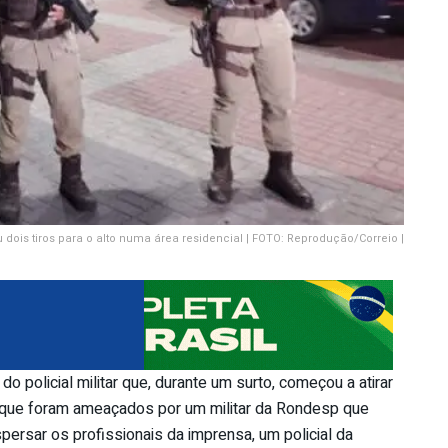
dois tiros para o alto numa área residencial | FOTO: Reprodução/Correio |
o policial militar que, durante um surto, começou a atirar
am que foram ameaçados por um militar da Rondesp que
spersar os profissionais da imprensa, um policial da