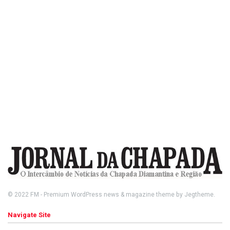
© 2022
FM
- Premium WordPress news & magazine theme by
Jegtheme
.
Navigate Site