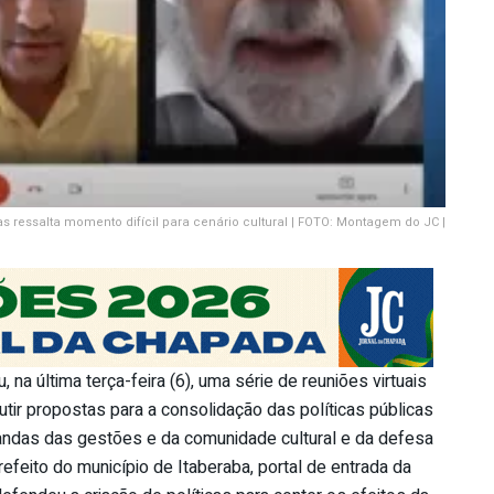
 ressalta momento difícil para cenário cultural | FOTO: Montagem do JC |
, na última terça-feira (6), uma série de reuniões virtuais
utir propostas para a consolidação das políticas públicas
andas das gestões e da comunidade cultural e da defesa
refeito do município de Itaberaba, portal de entrada da