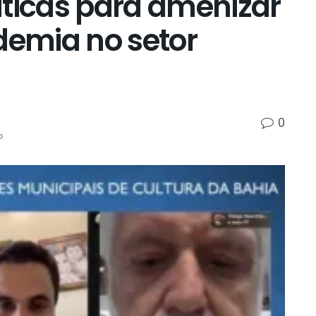
íticas para amenizar
demia no setor
0
p