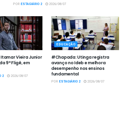
POR
ESTAGIÁRIO 2
2026/08/07
EDUCAÇÃO
tamar Vieira Junior
#Chapada: Utinga registra
da 9ª Fligê, em
avanço no Ideb e melhora
desempenho nos ensinos
fundamental
O 2
2026/08/07
POR
ESTAGIÁRIO 2
2026/08/07