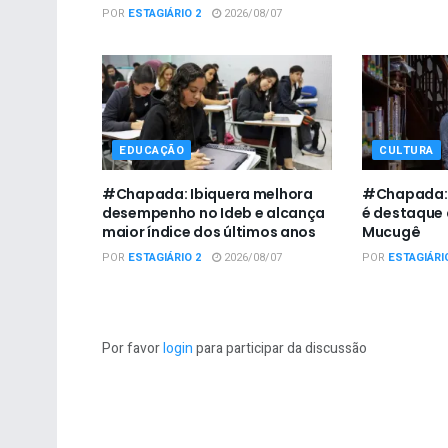
POR
ESTAGIÁRIO 2
2026/08/07
EDUCAÇÃO
CULTURA
#Chapada: Ibiquera melhora
#Chapada: I
desempenho no Ideb e alcança
é destaque 
maior índice dos últimos anos
Mucugê
POR
ESTAGIÁRIO 2
2026/08/07
POR
ESTAGIÁRI
Por favor
login
para participar da discussão