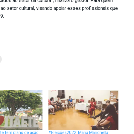
sados ao setor da cultura”, finaliza o gestor. Para quem
o ao setor cultural, visando apoiar esses profissionais que
9.
tê tem plano de ação
#Eleições2022: Maria Marighella