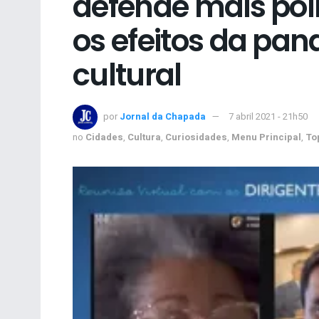
defende mais pol
os efeitos da pan
cultural
por
Jornal da Chapada
7 abril 2021 - 21h50
no
Cidades
,
Cultura
,
Curiosidades
,
Menu Principal
,
To