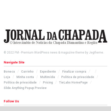
© 2022
FM
- Premium WordPress news & magazine theme by
Jegtheme
.
Navigate Site
Boneca
Carrinho
Expediente
Finalizar compra
Loja
Minha conta
Multimídia
Política de privacidade
Política de privacidade
Pricing
TieLabs HomePage
Slide Anything Popup Preview
Follow Us