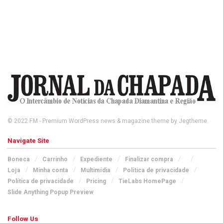
© 2022
FM
- Premium WordPress news & magazine theme by
Jegtheme
.
Navigate Site
Boneca
Carrinho
Expediente
Finalizar compra
Loja
Minha conta
Multimídia
Política de privacidade
Política de privacidade
Pricing
TieLabs HomePage
Slide Anything Popup Preview
Follow Us