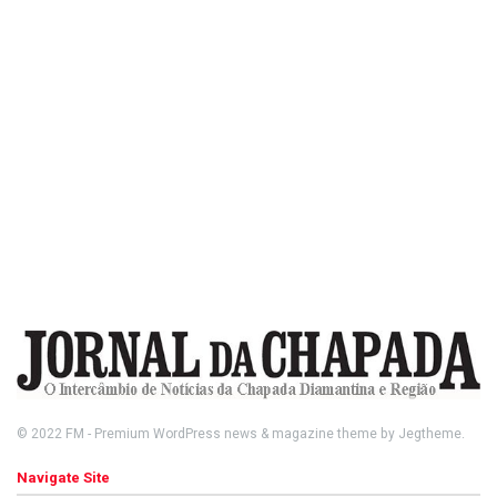
© 2022
FM
- Premium WordPress news & magazine theme by
Jegtheme
.
Navigate Site