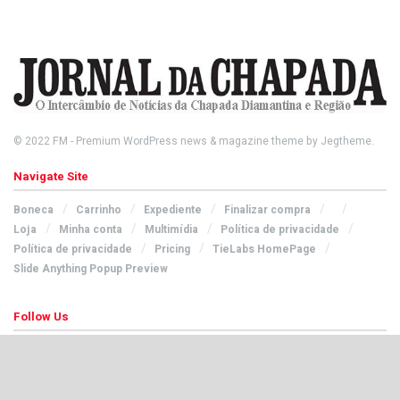
© 2022
FM
- Premium WordPress news & magazine theme by
Jegtheme
.
Navigate Site
Boneca
Carrinho
Expediente
Finalizar compra
Loja
Minha conta
Multimídia
Política de privacidade
Política de privacidade
Pricing
TieLabs HomePage
Slide Anything Popup Preview
Follow Us