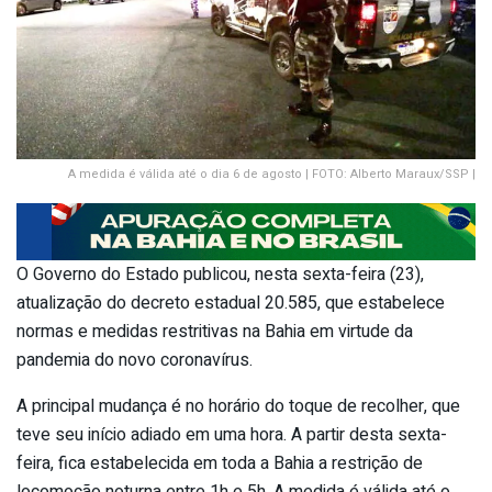
A medida é válida até o dia 6 de agosto | FOTO: Alberto Maraux/SSP |
O Governo do Estado publicou, nesta sexta-feira (23),
atualização do decreto estadual 20.585, que estabelece
normas e medidas restritivas na Bahia em virtude da
pandemia do novo coronavírus.
A principal mudança é no horário do toque de recolher, que
teve seu início adiado em uma hora. A partir desta sexta-
feira, fica estabelecida em toda a Bahia a restrição de
locomoção noturna entre 1h e 5h. A medida é válida até o