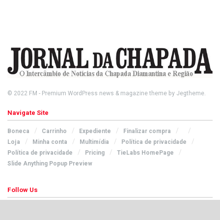
© 2022
FM
- Premium WordPress news & magazine theme by
Jegtheme
.
Navigate Site
Boneca
Carrinho
Expediente
Finalizar compra
Loja
Minha conta
Multimídia
Política de privacidade
Política de privacidade
Pricing
TieLabs HomePage
Slide Anything Popup Preview
Follow Us