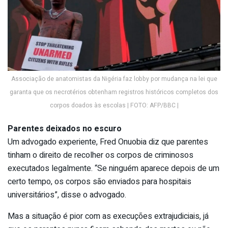
Associação de anatomistas da Nigéria faz lobby por mudança na lei que
garanta que os necrotérios obtenham registros históricos completos dos
corpos doados às escolas | FOTO: AFP/BBC |
Parentes deixados no escuro
Um advogado experiente, Fred Onuobia diz que parentes
tinham o direito de recolher os corpos de criminosos
executados legalmente. “Se ninguém aparece depois de um
certo tempo, os corpos são enviados para hospitais
universitários”, disse o advogado.
Mas a situação é pior com as execuções extrajudiciais, já