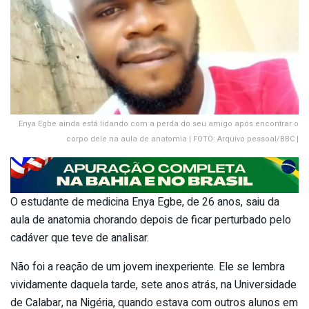
Enya Egbe ainda está lidando com a perda do seu amigo após encontrar o
corpo dele na aula de anatomia | FOTO: Arquivo pessoal/BBC |
O estudante de medicina Enya Egbe, de 26 anos, saiu da
aula de anatomia chorando depois de ficar perturbado pelo
cadáver que teve de analisar.
Não foi a reação de um jovem inexperiente. Ele se lembra
vividamente daquela tarde, sete anos atrás, na Universidade
de Calabar, na Nigéria, quando estava com outros alunos em