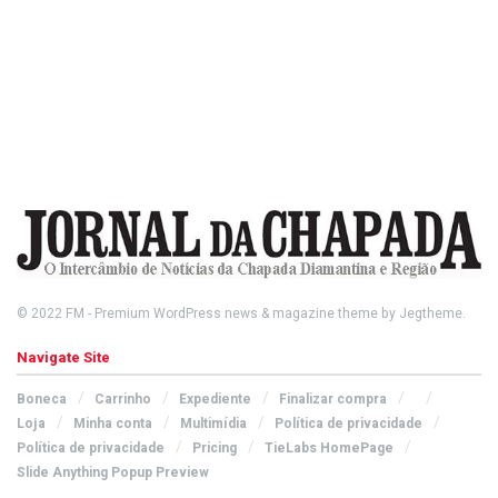
© 2022
FM
- Premium WordPress news & magazine theme by
Jegtheme
.
Navigate Site
Boneca
Carrinho
Expediente
Finalizar compra
Loja
Minha conta
Multimídia
Política de privacidade
Política de privacidade
Pricing
TieLabs HomePage
Slide Anything Popup Preview