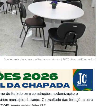
O estudante deve ter excelência acadêmica | FOTO: Ascom/Educação |
no do Estado para construção, modernização e
ios municípios baianos. O resultado das licitações para
(DOE), nesta sexta-feira (24).