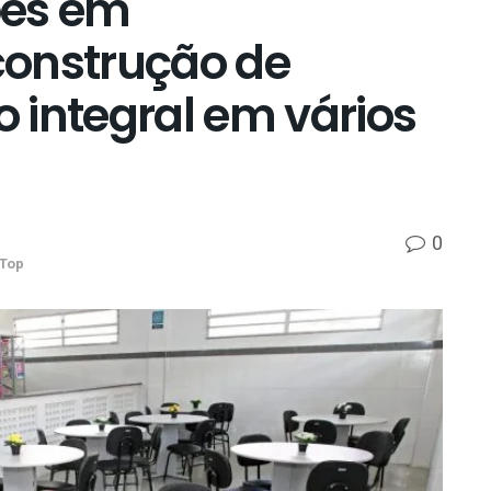
ões em
construção de
 integral em vários
0
Top