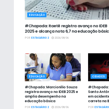
EDUCAÇÃO
#Chapada: Itaetê registra avanço no IDEB
2025 e alcança nota 6,7 na educação bási
POR
ESTAGIÁRIO 2
2026/08/06
EDUCAÇÃO
CIDADES
#Chapada: Marcionílio Souza
#Chapada: 
registra avanço no IDEB 2025 e
Santo Antô
amplia desempenho na
em acidente
educação básica
carreta na 
POR
ESTAGIÁRIO 2
2026/08/06
POR
ESTAGIÁRI