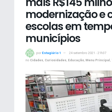
mais R$145 milh
modernização e 
escolas em tempo
municípios
por
Estagiário 1
24 setembro 2021 - 21h37
no
Cidades
,
Curiosidades
,
Educação
,
Menu Principal
,