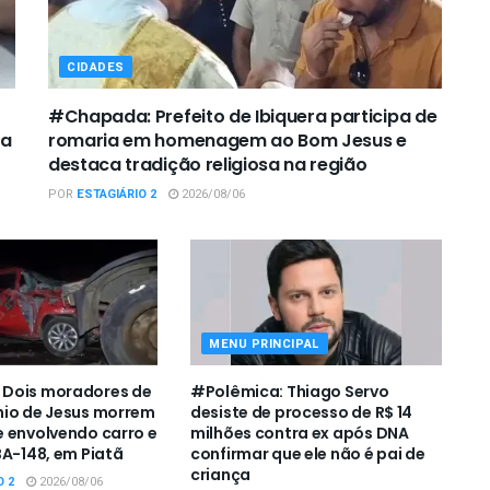
CIDADES
#Chapada: Prefeito de Ibiquera participa de
ca
romaria em homenagem ao Bom Jesus e
destaca tradição religiosa na região
POR
ESTAGIÁRIO 2
2026/08/06
MENU PRINCIPAL
Dois moradores de
#Polêmica: Thiago Servo
nio de Jesus morrem
desiste de processo de R$ 14
 envolvendo carro e
milhões contra ex após DNA
BA-148, em Piatã
confirmar que ele não é pai de
criança
O 2
2026/08/06