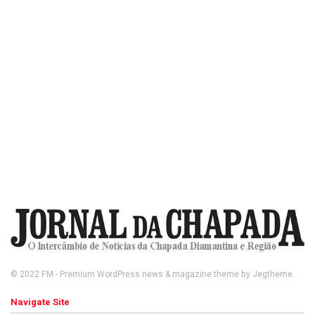
© 2022
FM
- Premium WordPress news & magazine theme by
Jegtheme
.
Navigate Site