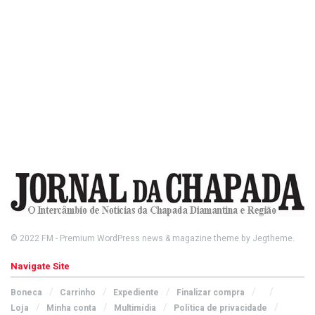
© 2022
FM
- Premium WordPress news & magazine theme by
Jegtheme
.
Navigate Site
Boneca
Carrinho
Expediente
Finalizar compra
Loja
Minha conta
Multimídia
Política de privacidade