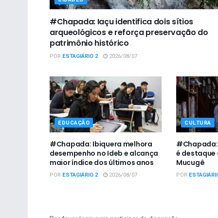
#Chapada: Iaçu identifica dois sítios
arqueológicos e reforça preservação do
patrimônio histórico
POR
ESTAGIÁRIO 2
2026/08/07
EDUCAÇÃO
CULTURA
#Chapada: Ibiquera melhora
#Chapada: I
desempenho no Ideb e alcança
é destaque 
maior índice dos últimos anos
Mucugê
POR
ESTAGIÁRIO 2
2026/08/07
POR
ESTAGIÁRI