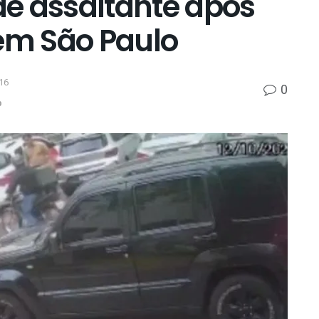
e assaltante após
 em São Paulo
16
0
p