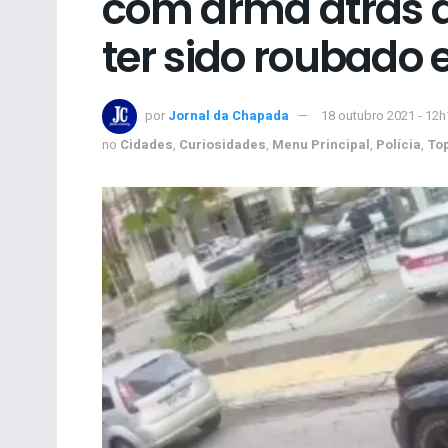
com arma atrás d
ter sido roubado
por
Jornal da Chapada
18 outubro 2021 - 12h
no
Cidades
,
Curiosidades
,
Menu Principal
,
Polícia
,
To