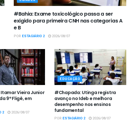
#Bahia: Exame toxicológico passa a ser
exigido para primeira CNH nas categorias A
e B
POR
ESTAGIÁRIO 2
2026/08/07
EDUCAÇÃO
tamar Vieira Junior
#Chapada: Utinga registra
da 9ª Fligê, em
avanço no Ideb e melhora
desempenho nos ensinos
fundamental
O 2
2026/08/07
POR
ESTAGIÁRIO 2
2026/08/07