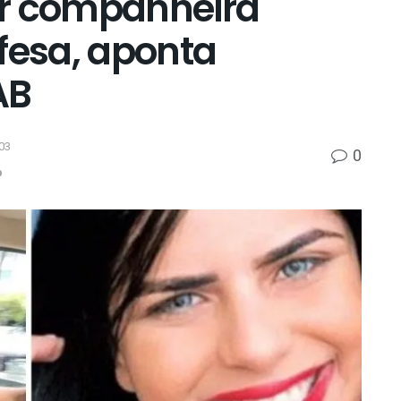
ar companheira
fesa, aponta
AB
03
0
p