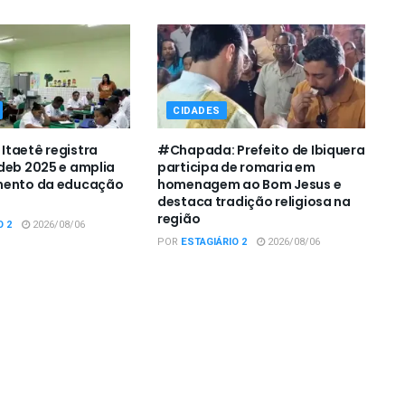
CIDADES
taetê registra
#Chapada: Prefeito de Ibiquera
deb 2025 e amplia
participa de romaria em
mento da educação
homenagem ao Bom Jesus e
destaca tradição religiosa na
região
O 2
2026/08/06
POR
ESTAGIÁRIO 2
2026/08/06