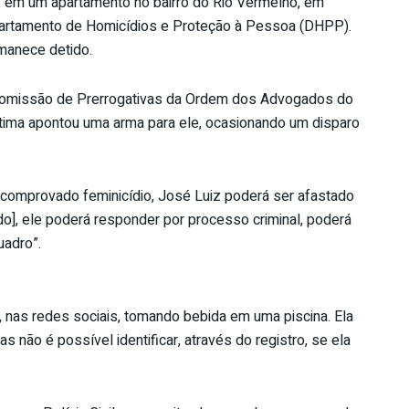
 em um apartamento no bairro do Rio Vermelho, em
Departamento de Homicídios e Proteção à Pessoa (DHPP).
manece detido.
 Comissão de Prerrogativas da Ordem dos Advogados do
vítima apontou uma arma para ele, ocasionando um disparo
a comprovado feminicídio, José Luiz poderá ser afastado
ado], ele poderá responder por processo criminal, poderá
adro”.
 nas redes sociais, tomando bebida em uma piscina. Ela
 não é possível identificar, através do registro, se ela