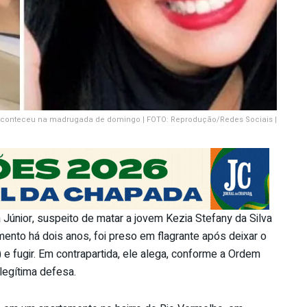
conteceu na madrugada de domingo | FOTO: Reprodução/Redes Sociais |
a Júnior, suspeito de matar a jovem Kezia Stefany da Silva
mento há dois anos, foi preso em flagrante após deixar o
 e fugir. Em contrapartida, ele alega, conforme a Ordem
legítima defesa.