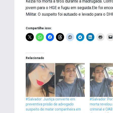
Kezia foi morta a tiros durante a madrugada. Confo
jovem para o HGE e fugiu em seguida.Ele foi encon
Militar. O suspeito foi autuado e levado para o D
Compartilhe isso:
Relacionado
#Salvador: Justiça converte em
#Salvador: Por
preventiva prisão de advogado
morta revelou
suspeito de matar companheira em
criminal e OAB