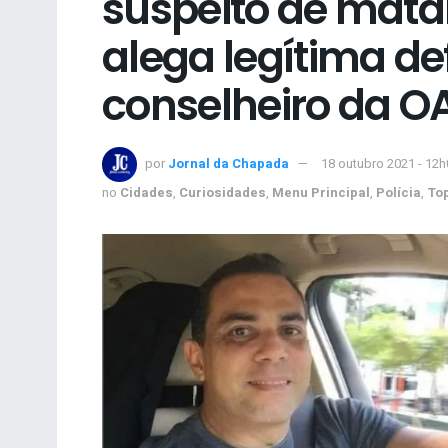
suspeito de mat
alega legítima de
conselheiro da O
por
Jornal da Chapada
18 outubro 2021 - 12h
no
Cidades
,
Curiosidades
,
Menu Principal
,
Polícia
,
To