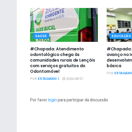
SAÚDE
EDUCAÇÃO
#Chapada: Atendimento
#Chapada: I
odontológico chega às
avanço no I
comunidades rurais de Lençóis
desenvolvi
com serviços gratuitos do
básica
Odontomóvel
POR
ESTAGIÁRI
POR
ESTAGIÁRIO 1
2026/08/07
Por favor
login
para participar da discussão