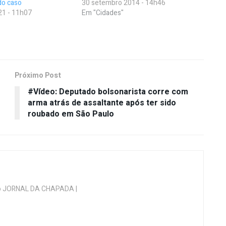
 do caso
30 setembro 2014 - 14h46
21 - 11h07
Em "Cidades"
Próximo Post
#Vídeo: Deputado bolsonarista corre com
arma atrás de assaltante após ter sido
roubado em São Paulo
 do JORNAL DA CHAPADA |