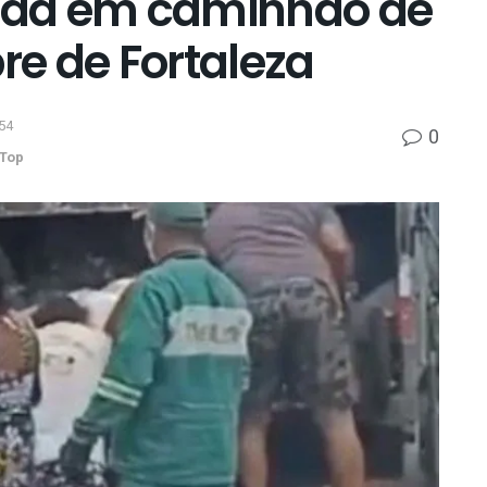
ida em caminhão de
bre de Fortaleza
54
0
Top