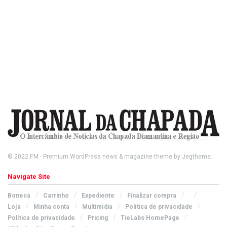
© 2022
FM
- Premium WordPress news & magazine theme by
Jegtheme
.
Navigate Site
Boneca
Carrinho
Expediente
Finalizar compra
Loja
Minha conta
Multimídia
Política de privacidade
Política de privacidade
Pricing
TieLabs HomePage