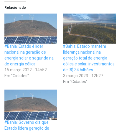
Relacionado
#Bahia: Estado é líder
#Bahia: Estado mantém
nacional na geração de
liderança nacional na
energia solar e segundo na
geração total de energia
de energia eólica
eólica e solar; investimentos
15 março 2022 - 14h52
de R$ 34 bilhões
Em "Cidades"
3 março 2023 - 12h27
Em "Cidades"
#Bahia: Governo diz que
Estado lidera geração de