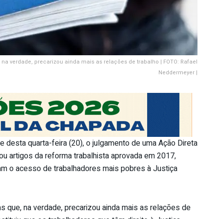
a verdade, precarizou ainda mais as relações de trabalho | FOTO: Rafael
Neddermeyer |
te desta quarta-feira (20), o julgamento de uma Ação Direta
bou artigos da reforma trabalhista aprovada em 2017,
iam o acesso de trabalhadores mais pobres à Justiça
que, na verdade, precarizou ainda mais as relações de