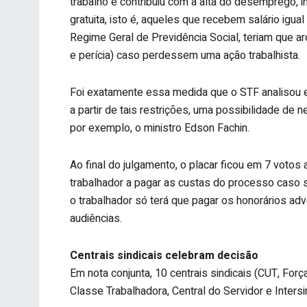
trabalho e contribuiu com a alta do desemprego, in
gratuita, isto é, aqueles que recebem salário igua
Regime Geral de Previdência Social, teriam que a
e perícia) caso perdessem uma ação trabalhista.
Foi exatamente essa medida que o STF analisou e t
a partir de tais restrições, uma possibilidade de 
por exemplo, o ministro Edson Fachin.
Ao final do julgamento, o placar ficou em 7 votos 
trabalhador a pagar as custas do processo caso se
o trabalhador só terá que pagar os honorários ad
audiências.
Centrais sindicais celebram decisão
Em nota conjunta, 10 centrais sindicais (CUT, For
Classe Trabalhadora, Central do Servidor e Inters