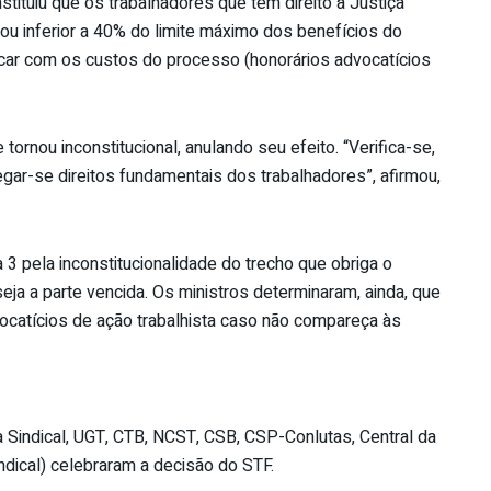
stituiu que os trabalhadores que têm direito à Justiça
l ou inferior a 40% do limite máximo dos benefícios do
rcar com os custos do processo (honorários advocatícios
ornou inconstitucional, anulando seu efeito. “Verifica-se,
negar-se direitos fundamentais dos trabalhadores”, afirmou,
a 3 pela inconstitucionalidade do trecho que obriga o
ja a parte vencida. Os ministros determinaram, ainda, que
vocatícios de ação trabalhista caso não compareça às
ça Sindical, UGT, CTB, NCST, CSB, CSP-Conlutas, Central da
indical) celebraram a decisão do STF.