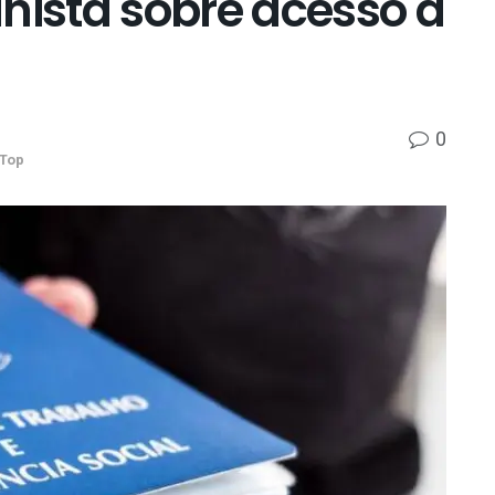
hista sobre acesso à
0
Top