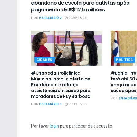
abandono de escola para autistas após
pagamento de R$ 12,5 milhões
POR
ESTAGIÁRIO 2
2026/08/06
CIDADES
POLÍTICA
#Chapada: Policlínica
#Bahia: Pre
Municipal amplia oferta de
terá até 30 
Fisioterapia e reforça
irregularid
assistência em saúde para
saúde após
moradores de Ruy Barbosa
POR
ESTAGIÁRI
POR
ESTAGIÁRIO 1
2026/08/06
Por favor
login
para participar da discussão