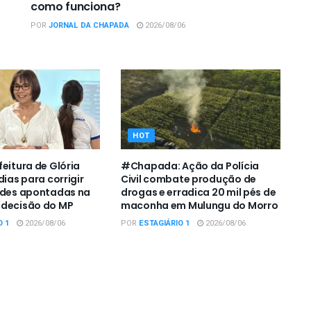
como funciona?
POR
JORNAL DA CHAPADA
2026/08/06
HOT
feitura de Glória
#Chapada: Ação da Polícia
dias para corrigir
Civil combate produção de
ades apontadas na
drogas e erradica 20 mil pés de
 decisão do MP
maconha em Mulungu do Morro
O 1
2026/08/06
POR
ESTAGIÁRIO 1
2026/08/06