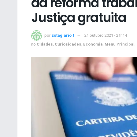
da reforma trabal
Justiça gratuita
por
Estagiário 1
21 outubro 2021 - 21h14
no
Cidades
,
Curiosidades
,
Economia
,
Menu Principal
,