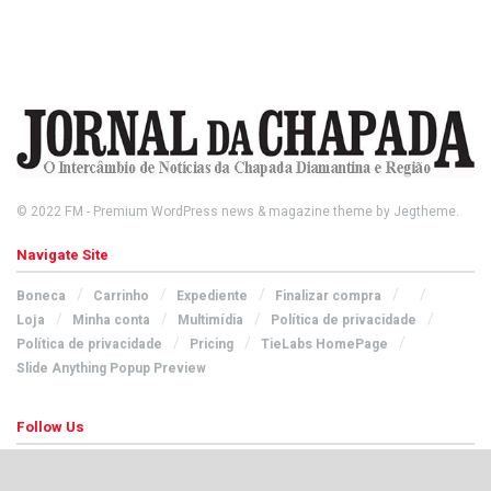
© 2022
FM
- Premium WordPress news & magazine theme by
Jegtheme
.
Navigate Site
Boneca
Carrinho
Expediente
Finalizar compra
Loja
Minha conta
Multimídia
Política de privacidade
Política de privacidade
Pricing
TieLabs HomePage
Slide Anything Popup Preview
Follow Us