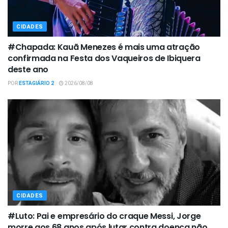
CIDADES
#Chapada: Kauã Menezes é mais uma atração
confirmada na Festa dos Vaqueiros de Ibiquera
deste ano
POR
ESTAGIÁRIO 2
2026/08/08
CIDADES
#Luto: Pai e empresário do craque Messi, Jorge
morre aos 68 anos após lutar contra doença não