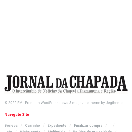
© 2022
FM
- Premium WordPress news & magazine theme by
Jegtheme
.
Navigate Site
Boneca
Carrinho
Expediente
Finalizar compra