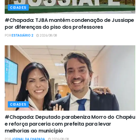
CIDADES
#Chapada: TJBA mantém condenação de Jussiape
por diferenças do piso dos professores
POR
ESTAGIÁRIO 2
2026/08/08
CIDADES
#Chapada: Deputado parabeniza Morro do Chapéu
e reforça parceria com prefeita para levar
melhorias ao município
POR
JORNAL DA CHAPADA
2026/08/08