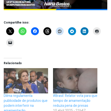
Compartilhe isso:
Relacionado
Dilma regulamenta
#Brasil: Relator vota para que
publicidade de produtos que
tempo de amamentação
podem interferir na
reduza pena de presas
amamentação
10 abril 2025 - 21h47