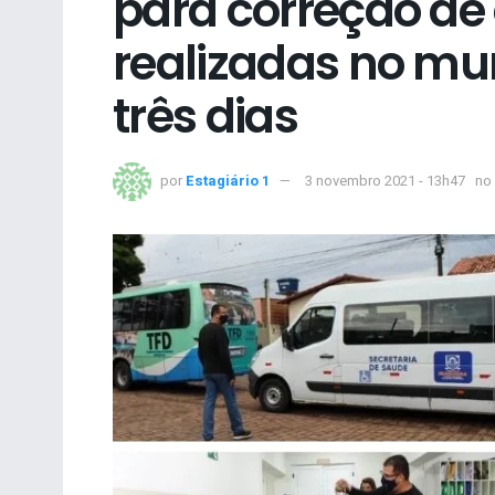
para correção de
realizadas no mun
três dias
por
Estagiário 1
3 novembro 2021 - 13h47
no