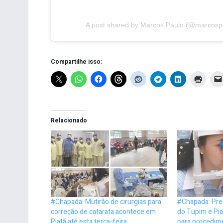
A post shared by Marcos Paulo (@marcospa
Compartilhe isso:
Relacionado
#Chapada: Mutirão de cirurgias para
#Chapada: Pref
correção de catarata acontece em
do Tupim e Pia
Piatã até esta terça-feira
para procedime