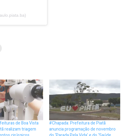
ulo.piata.ba)
eituras de Boa Vista
#Chapada: Prefeitura de Piatã
tã realizam triagem
anuncia programação de novembro
ntos cirúrgicos
do ‘Parada Pela Vida’ e do ‘Saúde