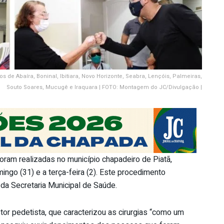
 de Abaíra, Boninal, Ibitiara, Novo Horizonte, Seabra, Lençóis, Palmeiras,
Souto Soares, Mucugê e Iraquara | FOTO: Montagem do JC/Divulgação |
foram realizadas no município chapadeiro de Piatã,
ngo (31) e a terça-feira (2). Este procedimento
 da Secretaria Municipal de Saúde.
tor pedetista, que caracterizou as cirurgias “como um