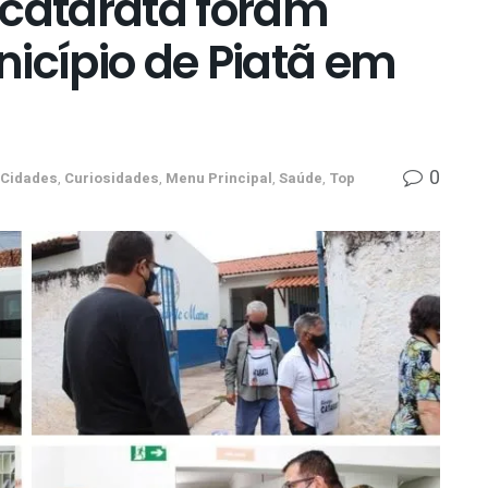
 catarata foram
icípio de Piatã em
0
Cidades
,
Curiosidades
,
Menu Principal
,
Saúde
,
Top