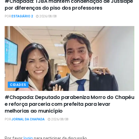
#Chapada: TJBA mantém condenação de Jussiape
por diferenças do piso dos professores
POR
ESTAGIÁRIO 2
2026/08/08
CIDADES
#Chapada: Deputado parabeniza Morro do Chapéu
e reforça parceria com prefeita para levar
melhorias ao município
POR
JORNAL DA CHAPADA
2026/08/08
Por favor
login
para participar da discussão