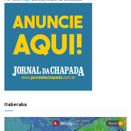
Itaberaba