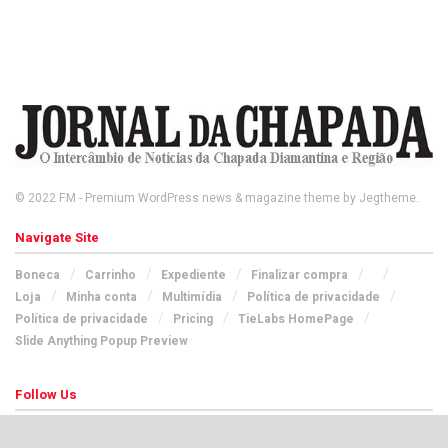
© 2022
FM
- Premium WordPress news & magazine theme by
Jegtheme
.
Navigate Site
Boneca
Carrinho
Expediente
Finalizar compra
Loja
Minha conta
Multimídia
Política de privacidade
Política de privacidade
Pricing
TieLabs HomePage
Slide Anything Popup Preview
Follow Us