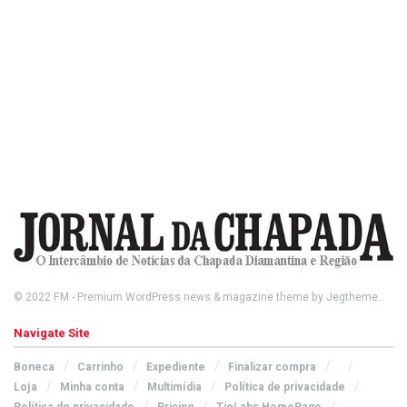
© 2022
FM
- Premium WordPress news & magazine theme by
Jegtheme
.
Navigate Site
Boneca
Carrinho
Expediente
Finalizar compra
Loja
Minha conta
Multimídia
Política de privacidade