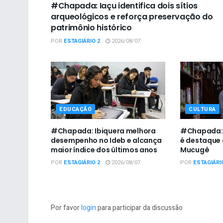
#Chapada: Iaçu identifica dois sítios
arqueológicos e reforça preservação do
patrimônio histórico
POR
ESTAGIÁRIO 2
2026/08/07
EDUCAÇÃO
CULTURA
#Chapada: Ibiquera melhora
#Chapada: I
desempenho no Ideb e alcança
é destaque 
maior índice dos últimos anos
Mucugê
POR
ESTAGIÁRIO 2
2026/08/07
POR
ESTAGIÁRI
Por favor
login
para participar da discussão