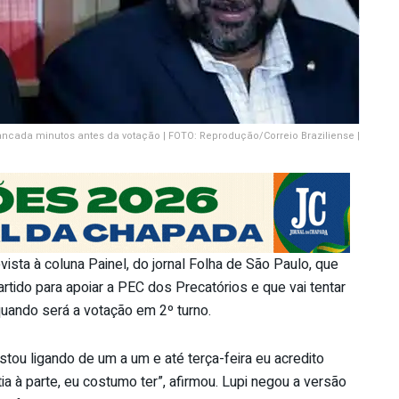
ncada minutos antes da votação | FOTO: Reprodução/Correio Braziliense |
ista à coluna Painel, do jornal Folha de São Paulo, que
tido para apoiar a PEC dos Precatórios e que vai tentar
 quando será a votação em 2º turno.
stou ligando de um a um e até terça-feira eu acredito
à parte, eu costumo ter”, afirmou. Lupi negou a versão