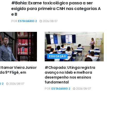
#Bahia: Exame toxicológico passa a ser
exigido para primeira CNH nas categorias A
e B
POR
ESTAGIÁRIO 2
2026/08/07
EDUCAÇÃO
tamar Vieira Junior
#Chapada: Utinga registra
da 9ª Fligê, em
avanço no Ideb e melhora
desempenho nos ensinos
fundamental
O 2
2026/08/07
POR
ESTAGIÁRIO 2
2026/08/07