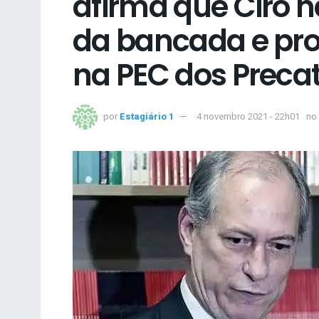
afirma que Ciro 
da bancada e pro
na PEC dos Precat
por
Estagiário 1
4 novembro 2021 - 22h01
no