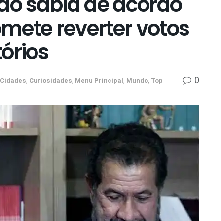
não sabia de acordo
mete reverter votos
órios
0
Cidades
,
Curiosidades
,
Menu Principal
,
Mundo
,
Top