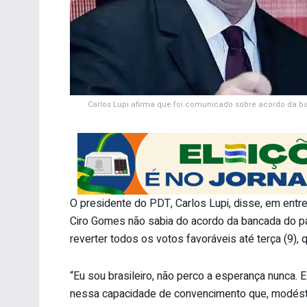
Carlos Lupi afirma que foi comunicado sobre acordo da ba
O presidente do PDT, Carlos Lupi, disse, em entrev
Ciro Gomes não sabia do acordo da bancada do par
reverter todos os votos favoráveis até terça (9),
“Eu sou brasileiro, não perco a esperança nunca. E
nessa capacidade de convencimento que, modéstia 