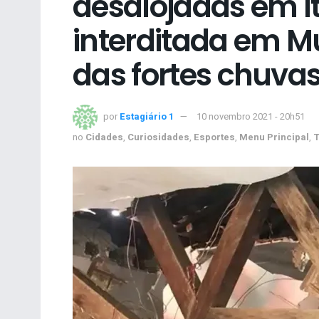
desalojadas em I
interditada em M
das fortes chuva
por
Estagiário 1
10 novembro 2021 - 20h51
no
Cidades
,
Curiosidades
,
Esportes
,
Menu Principal
,
T