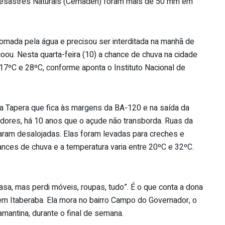
 Desastres Naturais (Cemaden) foram mais de 50 mm em
omada pela água e precisou ser interditada na manhã de
coou. Nesta quarta-feira (10) a chance de chuva na cidade
 17ºC e 28ºC, conforme aponta o Instituto Nacional de
da Tapera que fica às margens da BA-120 e na saída da
dores, há 10 anos que o açude não transborda. Ruas da
aram desalojadas. Elas foram levadas para creches e
ances de chuva e a temperatura varia entre 20ºC e 32ºC.
sa, mas perdi móveis, roupas, tudo”. É o que conta a dona
 em Itaberaba. Ela mora no bairro Campo do Governador, o
mantina, durante o final de semana.