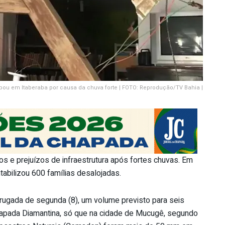
ou em Itaberaba por causa da chuva forte | FOTO: Reprodução/TV Bahia |
os e prejuízos de infraestrutura após fortes chuvas. Em
tabilizou 600 famílias desalojadas.
ugada de segunda (8), um volume previsto para seis
hapada Diamantina, só que na cidade de Mucugê, segundo