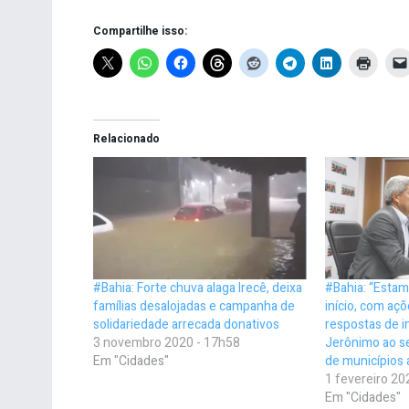
Compartilhe isso:
Relacionado
#Bahia: Forte chuva alaga Irecê, deixa
#Bahia: “Estam
famílias desalojadas e campanha de
início, com aç
solidariedade arrecada donativos
respostas de i
3 novembro 2020 - 17h58
Jerônimo ao se
Em "Cidades"
de municípios 
1 fevereiro 20
Em "Cidades"