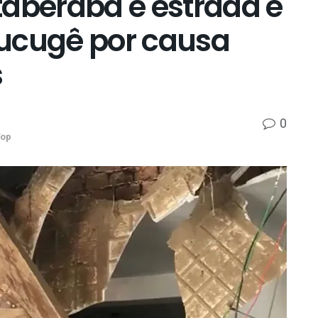
taberaba e estrada é
ucugê por causa
s
0
op