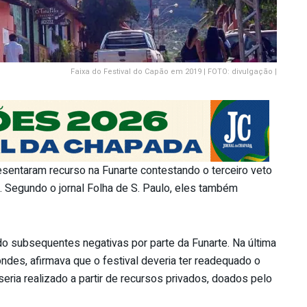
Faixa do Festival do Capão em 2019 | FOTO: divulgação |
sentaram recurso na Funarte contestando o terceiro veto
t. Segundo o jornal Folha de S. Paulo, eles também
do subsequentes negativas por parte da Funarte. Na última
ndes, afirmava que o festival deveria ter readequado o
seria realizado a partir de recursos privados, doados pelo