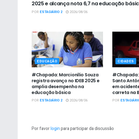
2025 e alcança nota 6,7 na educação bási
POR
ESTAGIÁRIO 2
2026/08/06
EDUCAÇÃO
CIDADES
#Chapada: Marcionílio Souza
#Chapada: 
registra avanço no IDEB 2025 e
Santo Antô
amplia desempenho na
em acidente
educação básica
carreta na 
POR
ESTAGIÁRIO 2
2026/08/06
POR
ESTAGIÁRI
Por favor
login
para participar da discussão