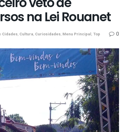
ceiro veto de
rsos na Lei Rouanet
0
o
Cidades
,
Cultura
,
Curiosidades
,
Menu Principal
,
Top