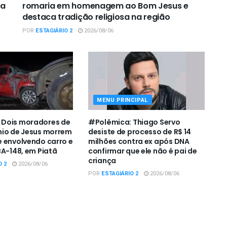
ca
romaria em homenagem ao Bom Jesus e
destaca tradição religiosa na região
POR
ESTAGIÁRIO 2
2026/08/06
MENU PRINCIPAL
Dois moradores de
#Polêmica: Thiago Servo
nio de Jesus morrem
desiste de processo de R$ 14
 envolvendo carro e
milhões contra ex após DNA
BA-148, em Piatã
confirmar que ele não é pai de
criança
O 2
2026/08/06
POR
ESTAGIÁRIO 2
2026/08/06