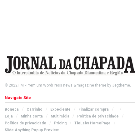
© 2022
FM
- Premium WordPress news & magazine theme by
Jegtheme
.
Navigate Site
Boneca
Carrinho
Expediente
Finalizar compra
Loja
Minha conta
Multimídia
Política de privacidade
Política de privacidade
Pricing
TieLabs HomePage
Slide Anything Popup Preview