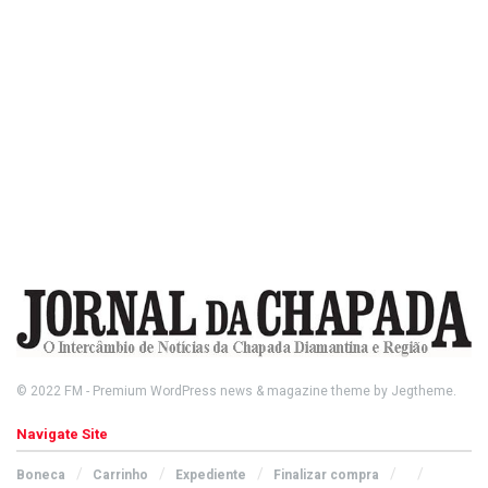
© 2022
FM
- Premium WordPress news & magazine theme by
Jegtheme
.
Navigate Site
Boneca
Carrinho
Expediente
Finalizar compra