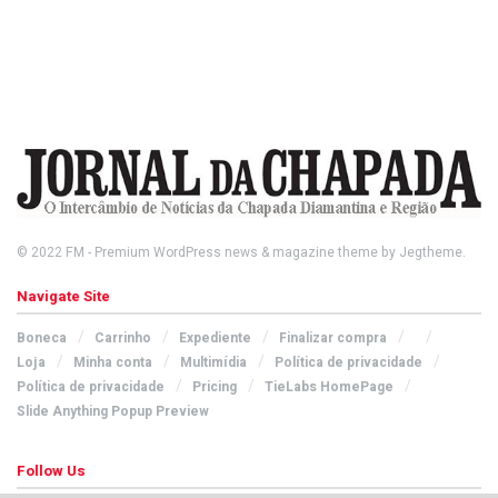
© 2022
FM
- Premium WordPress news & magazine theme by
Jegtheme
.
Navigate Site
Boneca
Carrinho
Expediente
Finalizar compra
Loja
Minha conta
Multimídia
Política de privacidade
Política de privacidade
Pricing
TieLabs HomePage
Slide Anything Popup Preview
Follow Us