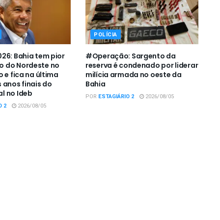
POLÍCIA
26: Bahia tem pior
#Operação: Sargento da
 do Nordeste no
reserva é condenado por liderar
 e fica na última
milícia armada no oeste da
 anos finais do
Bahia
l no Ideb
POR
ESTAGIÁRIO 2
2026/08/05
O 2
2026/08/05