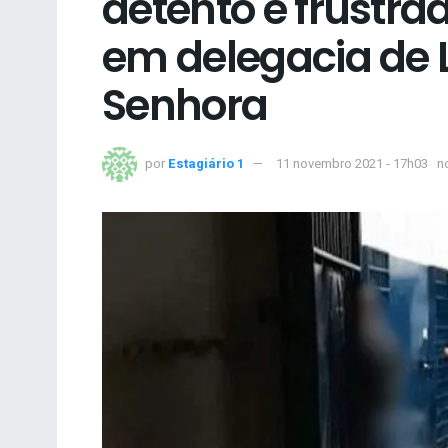
detento é frustra
em delegacia de 
Senhora
por
Estagiário 1
11 novembro 2021 - 17h03
n