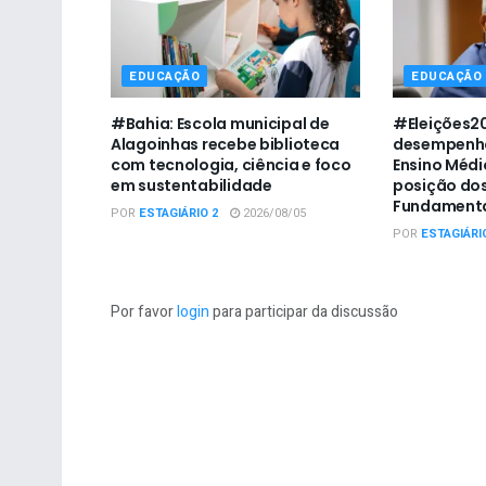
EDUCAÇÃO
EDUCAÇÃO
#Bahia: Escola municipal de
#Eleições20
Alagoinhas recebe biblioteca
desempenho
com tecnologia, ciência e foco
Ensino Médio
em sustentabilidade
posição dos
Fundamenta
POR
ESTAGIÁRIO 2
2026/08/05
POR
ESTAGIÁRI
Por favor
login
para participar da discussão