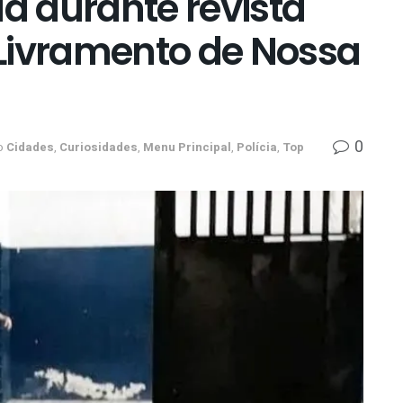
da durante revista
Livramento de Nossa
0
o
Cidades
,
Curiosidades
,
Menu Principal
,
Polícia
,
Top