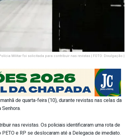
olícia Militar foi solicitada para contribuir nas revistas | FOTO: Divulgação |
 manhã de quarta-feira (10), durante revistas nas celas da
a Senhora.
tribuir nas revistas. Os policiais identificaram uma rota de
o PETO e RP se deslocaram até a Delegacia de imediato.