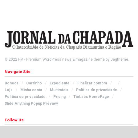
© 2022
FM
- Premium WordPress news & magazine theme by
Jegtheme
.
Navigate Site
Boneca
Carrinho
Expediente
Finalizar compra
Loja
Minha conta
Multimídia
Política de privacidade
Política de privacidade
Pricing
TieLabs HomePage
Slide Anything Popup Preview
Follow Us