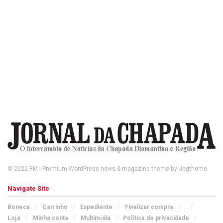
© 2022
FM
- Premium WordPress news & magazine theme by
Jegtheme
.
Navigate Site
Boneca
Carrinho
Expediente
Finalizar compra
Loja
Minha conta
Multimídia
Política de privacidade