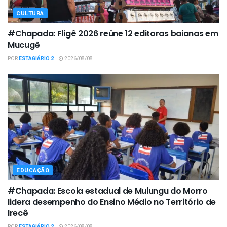
CULTURA
#Chapada: Fligê 2026 reúne 12 editoras baianas em
Mucugê
POR
ESTAGIÁRIO 2
2026/08/08
EDUCAÇÃO
#Chapada: Escola estadual de Mulungu do Morro
lidera desempenho do Ensino Médio no Território de
Irecê